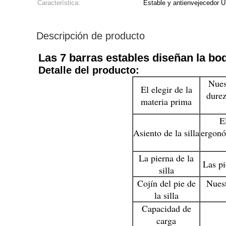
Característica:
Estable y antienvejecedor
Descripción de producto
Las 7 barras estables diseñan la bod
Detalle del producto:
Nuest
El elegir de la
durez
materia prima
E
Asiento de la silla
ergonó
La pierna de la
Las pi
silla
Cojín del pie de
Nuest
la silla
Capacidad de
carga