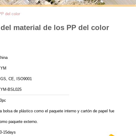
PP del color
del material de los PP del color
hina
XYM
GS, CE, ISO9001
YM-BSL025
0pc
a bolsa de plástico como el paquete interno y cartón de papel fuerte
omo paquete externo.
0-15days