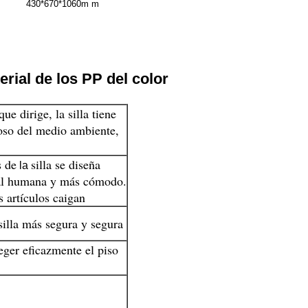
430*670*1060m m
erial de los PP del color
ue dirige, la silla tiene
uoso del medio ambiente,
s de
silla se diseña
la
ral humana y más cómodo.
s artículos caigan
 silla más segura y segura
teger eficazmente el piso