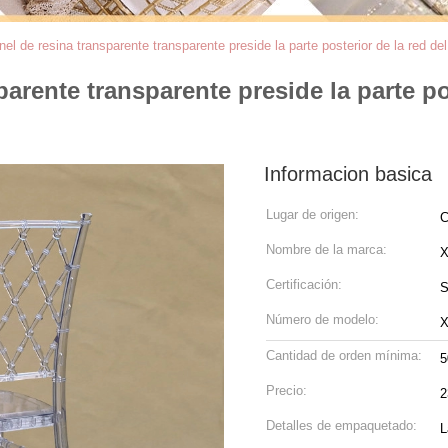
nel de resina transparente transparente preside la parte posterior de la red del
parente transparente preside la parte po
Informacion basica
Lugar de origen:
C
Nombre de la marca:
Certificación:
S
Número de modelo:
X
Cantidad de orden mínima:
5
Precio:
2
Detalles de empaquetado:
L