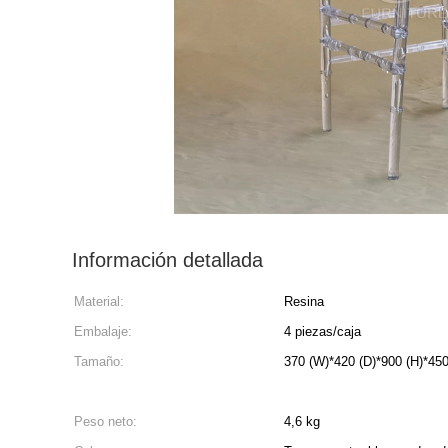
Información detallada
Material:
Resina
Embalaje:
4 piezas/caja
Tamaño:
370 (W)*420 (D)*900 (H)*450 
Peso neto:
4,6 kg