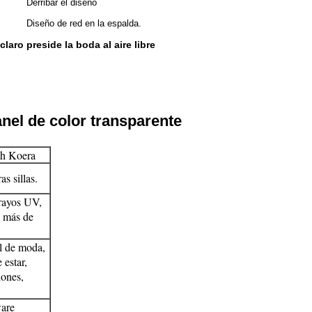
Derribar el diseño
Diseño de red en la espalda.
 claro preside la boda al aire libre
anel de color transparente
th Koera
s sillas.
 rayos UV,
e más de
al de moda,
 estar,
iones,
ware