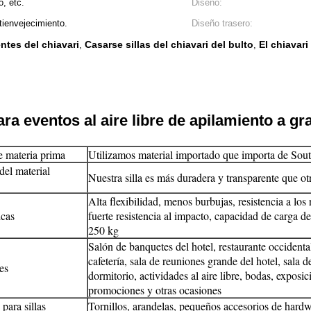
, etc.
Diseño:
tienvejecimiento.
Diseño trasero:
entes del chiavari
Casarse sillas del chiavari del bulto
El chiavari
,
,
ara eventos al aire libre de apilamiento a gr
e materia prima
Utilizamos material importado que importa de Sou
del material
Nuestra silla es más duradera y transparente que otra
Alta flexibilidad, menos burbujas, resistencia a los
icas
fuerte resistencia al impacto, capacidad de carga d
250 kg
Salón de banquetes del hotel, restaurante occident
cafetería, sala de reuniones grande del hotel, sala de
es
dormitorio, actividades al aire libre, bodas, exposic
promociones y otras ocasiones
para sillas
Tornillos, arandelas, pequeños accesorios de hard